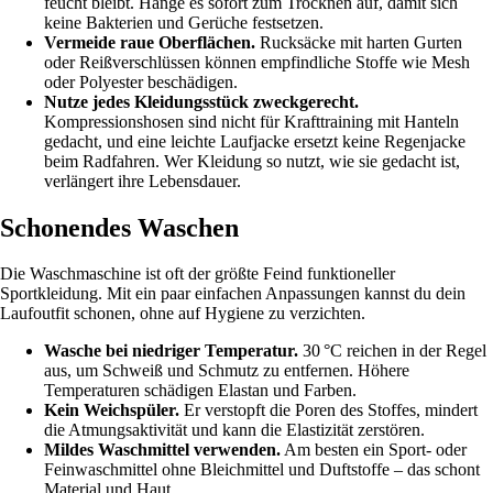
feucht bleibt. Hänge es sofort zum Trocknen auf, damit sich
keine Bakterien und Gerüche festsetzen.
Vermeide raue Oberflächen.
Rucksäcke mit harten Gurten
oder Reißverschlüssen können empfindliche Stoffe wie Mesh
oder Polyester beschädigen.
Nutze jedes Kleidungsstück zweckgerecht.
Kompressionshosen sind nicht für Krafttraining mit Hanteln
gedacht, und eine leichte Laufjacke ersetzt keine Regenjacke
beim Radfahren. Wer Kleidung so nutzt, wie sie gedacht ist,
verlängert ihre Lebensdauer.
Schonendes Waschen
Die Waschmaschine ist oft der größte Feind funktioneller
Sportkleidung. Mit ein paar einfachen Anpassungen kannst du dein
Laufoutfit schonen, ohne auf Hygiene zu verzichten.
Wasche bei niedriger Temperatur.
30 °C reichen in der Regel
aus, um Schweiß und Schmutz zu entfernen. Höhere
Temperaturen schädigen Elastan und Farben.
Kein Weichspüler.
Er verstopft die Poren des Stoffes, mindert
die Atmungsaktivität und kann die Elastizität zerstören.
Mildes Waschmittel verwenden.
Am besten ein Sport- oder
Feinwaschmittel ohne Bleichmittel und Duftstoffe – das schont
Material und Haut.