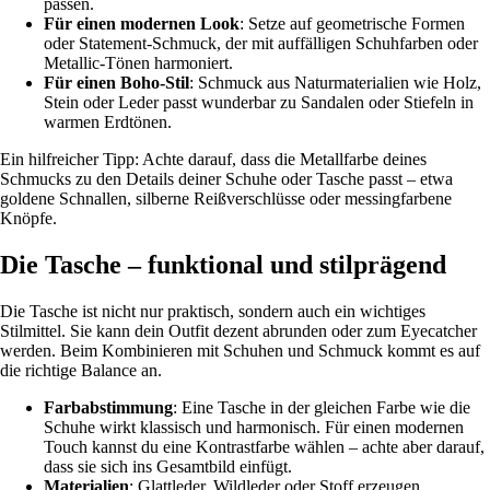
passen.
Für einen modernen Look
: Setze auf geometrische Formen
oder Statement-Schmuck, der mit auffälligen Schuhfarben oder
Metallic-Tönen harmoniert.
Für einen Boho-Stil
: Schmuck aus Naturmaterialien wie Holz,
Stein oder Leder passt wunderbar zu Sandalen oder Stiefeln in
warmen Erdtönen.
Ein hilfreicher Tipp: Achte darauf, dass die Metallfarbe deines
Schmucks zu den Details deiner Schuhe oder Tasche passt – etwa
goldene Schnallen, silberne Reißverschlüsse oder messingfarbene
Knöpfe.
Die Tasche – funktional und stilprägend
Die Tasche ist nicht nur praktisch, sondern auch ein wichtiges
Stilmittel. Sie kann dein Outfit dezent abrunden oder zum Eyecatcher
werden. Beim Kombinieren mit Schuhen und Schmuck kommt es auf
die richtige Balance an.
Farbabstimmung
: Eine Tasche in der gleichen Farbe wie die
Schuhe wirkt klassisch und harmonisch. Für einen modernen
Touch kannst du eine Kontrastfarbe wählen – achte aber darauf,
dass sie sich ins Gesamtbild einfügt.
Materialien
: Glattleder, Wildleder oder Stoff erzeugen