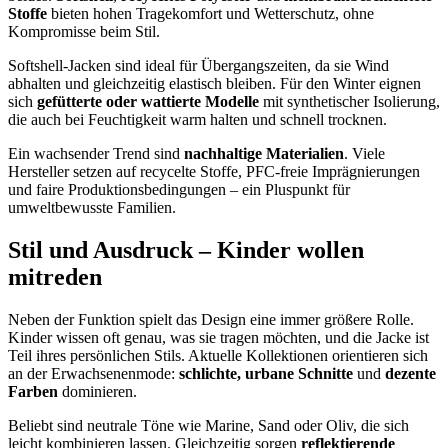
Stoffe
bieten hohen Tragekomfort und Wetterschutz, ohne
Kompromisse beim Stil.
Softshell-Jacken sind ideal für Übergangszeiten, da sie Wind
abhalten und gleichzeitig elastisch bleiben. Für den Winter eignen
sich
gefütterte oder wattierte Modelle
mit synthetischer Isolierung,
die auch bei Feuchtigkeit warm halten und schnell trocknen.
Ein wachsender Trend sind
nachhaltige Materialien
. Viele
Hersteller setzen auf recycelte Stoffe, PFC-freie Imprägnierungen
und faire Produktionsbedingungen – ein Pluspunkt für
umweltbewusste Familien.
Stil und Ausdruck – Kinder wollen
mitreden
Neben der Funktion spielt das Design eine immer größere Rolle.
Kinder wissen oft genau, was sie tragen möchten, und die Jacke ist
Teil ihres persönlichen Stils. Aktuelle Kollektionen orientieren sich
an der Erwachsenenmode:
schlichte, urbane Schnitte
und
dezente
Farben
dominieren.
Beliebt sind neutrale Töne wie Marine, Sand oder Oliv, die sich
leicht kombinieren lassen. Gleichzeitig sorgen
reflektierende