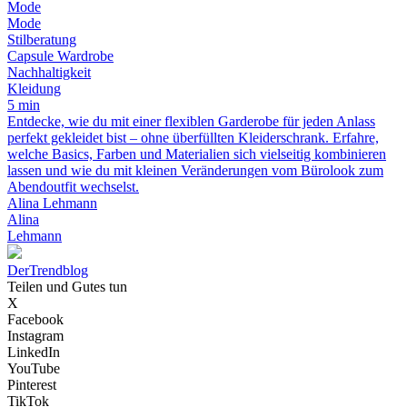
Mode
Mode
Stilberatung
Capsule Wardrobe
Nachhaltigkeit
Kleidung
5 min
Entdecke, wie du mit einer flexiblen Garderobe für jeden Anlass
perfekt gekleidet bist – ohne überfüllten Kleiderschrank. Erfahre,
welche Basics, Farben und Materialien sich vielseitig kombinieren
lassen und wie du mit kleinen Veränderungen vom Bürolook zum
Abendoutfit wechselst.
Alina Lehmann
Alina
Lehmann
Der
Trendblog
Teilen und Gutes tun
X
Facebook
Instagram
LinkedIn
YouTube
Pinterest
TikTok