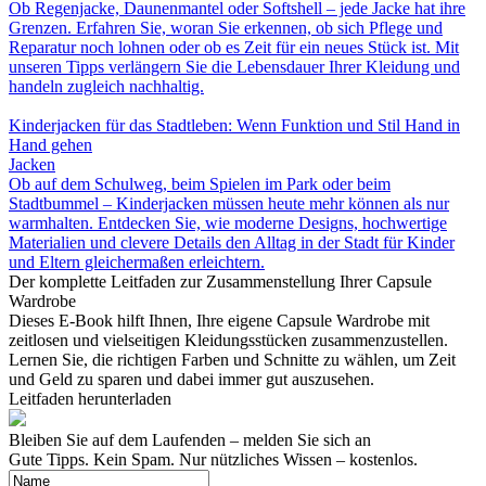
Ob Regenjacke, Daunenmantel oder Softshell – jede Jacke hat ihre
Grenzen. Erfahren Sie, woran Sie erkennen, ob sich Pflege und
Reparatur noch lohnen oder ob es Zeit für ein neues Stück ist. Mit
unseren Tipps verlängern Sie die Lebensdauer Ihrer Kleidung und
handeln zugleich nachhaltig.
Kinderjacken für das Stadtleben: Wenn Funktion und Stil Hand in
Hand gehen
Jacken
Ob auf dem Schulweg, beim Spielen im Park oder beim
Stadtbummel – Kinderjacken müssen heute mehr können als nur
warmhalten. Entdecken Sie, wie moderne Designs, hochwertige
Materialien und clevere Details den Alltag in der Stadt für Kinder
und Eltern gleichermaßen erleichtern.
Der komplette Leitfaden zur Zusammenstellung Ihrer Capsule
Wardrobe
Dieses E-Book hilft Ihnen, Ihre eigene Capsule Wardrobe mit
zeitlosen und vielseitigen Kleidungsstücken zusammenzustellen.
Lernen Sie, die richtigen Farben und Schnitte zu wählen, um Zeit
und Geld zu sparen und dabei immer gut auszusehen.
Leitfaden herunterladen
Bleiben Sie auf dem Laufenden – melden Sie sich an
Gute Tipps. Kein Spam. Nur nützliches Wissen – kostenlos.