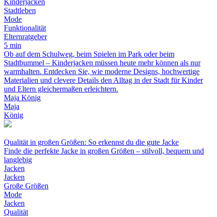
Kinderjacken
Stadtleben
Mode
Funktionalität
Elternratgeber
5 min
Ob auf dem Schulweg, beim Spielen im Park oder beim
Stadtbummel – Kinderjacken müssen heute mehr können als nur
warmhalten. Entdecken Sie, wie moderne Designs, hochwertige
Materialien und clevere Details den Alltag in der Stadt für Kinder
und Eltern gleichermaßen erleichtern.
Maja König
Maja
König
Qualität in großen Größen: So erkennst du die gute Jacke
Finde die perfekte Jacke in großen Größen – stilvoll, bequem und
langlebig
Jacken
Jacken
Große Größen
Mode
Jacken
Qualität