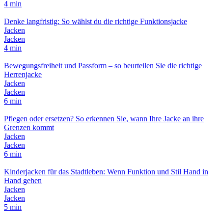
4 min
Denke langfristig: So wählst du die richtige Funktionsjacke
Jacken
Jacken
4 min
Bewegungsfreiheit und Passform – so beurteilen Sie die richtige
Herrenjacke
Jacken
Jacken
6 min
Pflegen oder ersetzen? So erkennen Sie, wann Ihre Jacke an ihre
Grenzen kommt
Jacken
Jacken
6 min
Kinderjacken für das Stadtleben: Wenn Funktion und Stil Hand in
Hand gehen
Jacken
Jacken
5 min