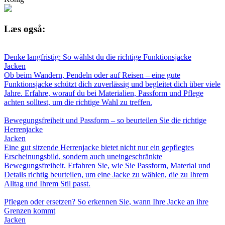
Læs også:
Denke langfristig: So wählst du die richtige Funktionsjacke
Jacken
Ob beim Wandern, Pendeln oder auf Reisen – eine gute
Funktionsjacke schützt dich zuverlässig und begleitet dich über viele
Jahre. Erfahre, worauf du bei Materialien, Passform und Pflege
achten solltest, um die richtige Wahl zu treffen.
Bewegungsfreiheit und Passform – so beurteilen Sie die richtige
Herrenjacke
Jacken
Eine gut sitzende Herrenjacke bietet nicht nur ein gepflegtes
Erscheinungsbild, sondern auch uneingeschränkte
Bewegungsfreiheit. Erfahren Sie, wie Sie Passform, Material und
Details richtig beurteilen, um eine Jacke zu wählen, die zu Ihrem
Alltag und Ihrem Stil passt.
Pflegen oder ersetzen? So erkennen Sie, wann Ihre Jacke an ihre
Grenzen kommt
Jacken