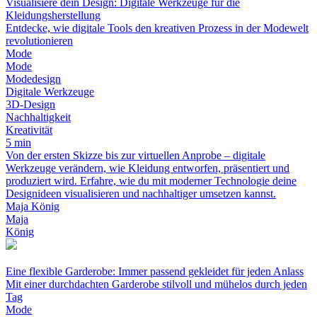
Visualisiere dein Design: Digitale Werkzeuge für die
Kleidungsherstellung
Entdecke, wie digitale Tools den kreativen Prozess in der Modewelt
revolutionieren
Mode
Mode
Modedesign
Digitale Werkzeuge
3D-Design
Nachhaltigkeit
Kreativität
5 min
Von der ersten Skizze bis zur virtuellen Anprobe – digitale
Werkzeuge verändern, wie Kleidung entworfen, präsentiert und
produziert wird. Erfahre, wie du mit moderner Technologie deine
Designideen visualisieren und nachhaltiger umsetzen kannst.
Maja König
Maja
König
Eine flexible Garderobe: Immer passend gekleidet für jeden Anlass
Mit einer durchdachten Garderobe stilvoll und mühelos durch jeden
Tag
Mode