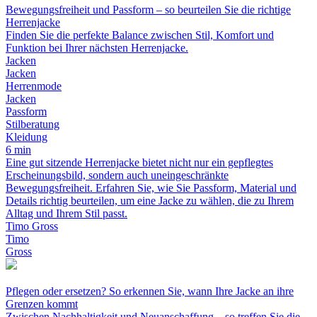
Bewegungsfreiheit und Passform – so beurteilen Sie die richtige
Herrenjacke
Finden Sie die perfekte Balance zwischen Stil, Komfort und
Funktion bei Ihrer nächsten Herrenjacke.
Jacken
Jacken
Herrenmode
Jacken
Passform
Stilberatung
Kleidung
6 min
Eine gut sitzende Herrenjacke bietet nicht nur ein gepflegtes
Erscheinungsbild, sondern auch uneingeschränkte
Bewegungsfreiheit. Erfahren Sie, wie Sie Passform, Material und
Details richtig beurteilen, um eine Jacke zu wählen, die zu Ihrem
Alltag und Ihrem Stil passt.
Timo Gross
Timo
Gross
Pflegen oder ersetzen? So erkennen Sie, wann Ihre Jacke an ihre
Grenzen kommt
Zwischen Nachhaltigkeit und Neuanschaffung – so treffen Sie die