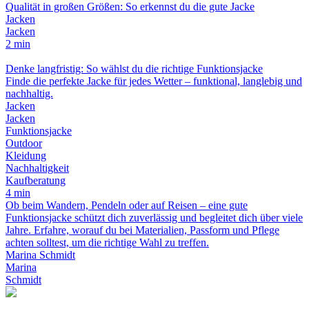
Qualität in großen Größen: So erkennst du die gute Jacke
Jacken
Jacken
2 min
Denke langfristig: So wählst du die richtige Funktionsjacke
Finde die perfekte Jacke für jedes Wetter – funktional, langlebig und
nachhaltig.
Jacken
Jacken
Funktionsjacke
Outdoor
Kleidung
Nachhaltigkeit
Kaufberatung
4 min
Ob beim Wandern, Pendeln oder auf Reisen – eine gute
Funktionsjacke schützt dich zuverlässig und begleitet dich über viele
Jahre. Erfahre, worauf du bei Materialien, Passform und Pflege
achten solltest, um die richtige Wahl zu treffen.
Marina Schmidt
Marina
Schmidt