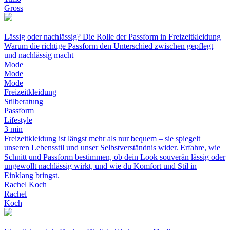
Gross
Lässig oder nachlässig? Die Rolle der Passform in Freizeitkleidung
Warum die richtige Passform den Unterschied zwischen gepflegt
und nachlässig macht
Mode
Mode
Mode
Freizeitkleidung
Stilberatung
Passform
Lifestyle
3 min
Freizeitkleidung ist längst mehr als nur bequem – sie spiegelt
unseren Lebensstil und unser Selbstverständnis wider. Erfahre, wie
Schnitt und Passform bestimmen, ob dein Look souverän lässig oder
ungewollt nachlässig wirkt, und wie du Komfort und Stil in
Einklang bringst.
Rachel Koch
Rachel
Koch