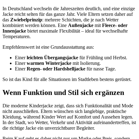
In Deutschland wechseln die Jahreszeiten deutlich, und eine einzige
Jacke reicht selten für das ganze Jahr. Viele Eltern setzen daher auf
das
Zwiebelprinzip
: mehrere Schichten, die je nach Wetter
kombiniert werden können. Eine
Außenjacke
mit
Fleece- oder
Innenjacke
bietet maximale Flexibilität – ideal für wechselhafte
Temperaturen.
Empfehlenswert ist eine Grundausstattung aus:
Einer
leichten Übergangsjacke
für Frühling und Herbst.
Einer
warmen Winterjacke
mit Isolierung.
Einer
Regen- oder Hardshelljacke
für nasse Tage.
So ist das Kind für alle Situationen im Stadtleben bestens gerüstet.
Wenn Funktion und Stil sich ergänzen
Die moderne Kinderjacke zeigt, dass sich Funktionalität und Mode
nicht ausschließen. Eltern wünschen sich langlebige, praktische
Kleidung, während Kinder Wert auf Komfort und Aussehen legen.
In der Stadt, wo Wetter, Verkehr und Aktivität aufeinandertreffen, ist
die richtige Jacke ein unverzichtbarer Begleiter.
Beim Kauf geht es daher nicht nur um Marke oder Preis, sondern