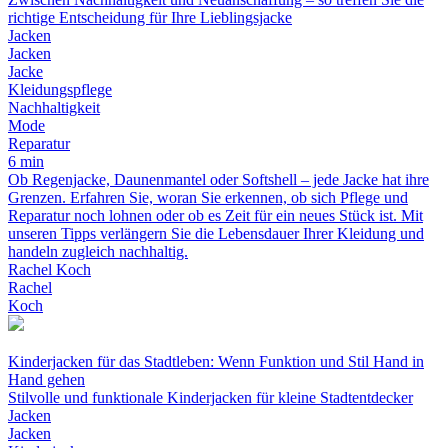
richtige Entscheidung für Ihre Lieblingsjacke
Jacken
Jacken
Jacke
Kleidungspflege
Nachhaltigkeit
Mode
Reparatur
6 min
Ob Regenjacke, Daunenmantel oder Softshell – jede Jacke hat ihre
Grenzen. Erfahren Sie, woran Sie erkennen, ob sich Pflege und
Reparatur noch lohnen oder ob es Zeit für ein neues Stück ist. Mit
unseren Tipps verlängern Sie die Lebensdauer Ihrer Kleidung und
handeln zugleich nachhaltig.
Rachel Koch
Rachel
Koch
Kinderjacken für das Stadtleben: Wenn Funktion und Stil Hand in
Hand gehen
Stilvolle und funktionale Kinderjacken für kleine Stadtentdecker
Jacken
Jacken