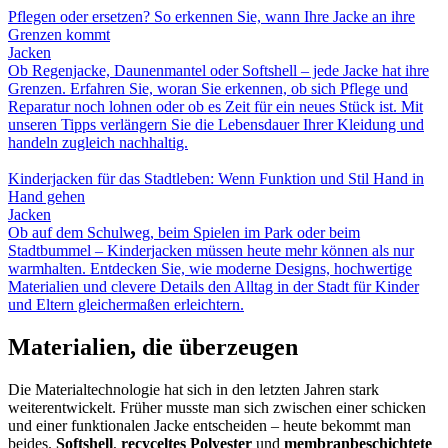
Pflegen oder ersetzen? So erkennen Sie, wann Ihre Jacke an ihre
Grenzen kommt
Jacken
Ob Regenjacke, Daunenmantel oder Softshell – jede Jacke hat ihre
Grenzen. Erfahren Sie, woran Sie erkennen, ob sich Pflege und
Reparatur noch lohnen oder ob es Zeit für ein neues Stück ist. Mit
unseren Tipps verlängern Sie die Lebensdauer Ihrer Kleidung und
handeln zugleich nachhaltig.
Kinderjacken für das Stadtleben: Wenn Funktion und Stil Hand in
Hand gehen
Jacken
Ob auf dem Schulweg, beim Spielen im Park oder beim
Stadtbummel – Kinderjacken müssen heute mehr können als nur
warmhalten. Entdecken Sie, wie moderne Designs, hochwertige
Materialien und clevere Details den Alltag in der Stadt für Kinder
und Eltern gleichermaßen erleichtern.
Materialien, die überzeugen
Die Materialtechnologie hat sich in den letzten Jahren stark
weiterentwickelt. Früher musste man sich zwischen einer schicken
und einer funktionalen Jacke entscheiden – heute bekommt man
beides.
Softshell
,
recyceltes Polyester
und
membranbeschichtete