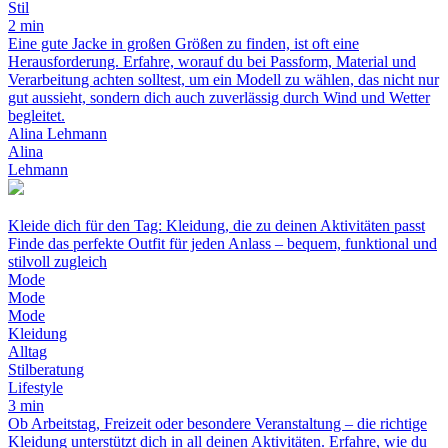
Stil
2 min
Eine gute Jacke in großen Größen zu finden, ist oft eine
Herausforderung. Erfahre, worauf du bei Passform, Material und
Verarbeitung achten solltest, um ein Modell zu wählen, das nicht nur
gut aussieht, sondern dich auch zuverlässig durch Wind und Wetter
begleitet.
Alina Lehmann
Alina
Lehmann
Kleide dich für den Tag: Kleidung, die zu deinen Aktivitäten passt
Finde das perfekte Outfit für jeden Anlass – bequem, funktional und
stilvoll zugleich
Mode
Mode
Mode
Kleidung
Alltag
Stilberatung
Lifestyle
3 min
Ob Arbeitstag, Freizeit oder besondere Veranstaltung – die richtige
Kleidung unterstützt dich in all deinen Aktivitäten. Erfahre, wie du