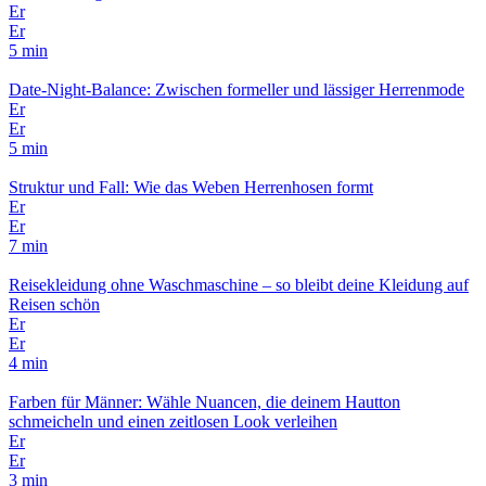
Er
Er
5 min
Date-Night-Balance: Zwischen formeller und lässiger Herrenmode
Er
Er
5 min
Struktur und Fall: Wie das Weben Herrenhosen formt
Er
Er
7 min
Reisekleidung ohne Waschmaschine – so bleibt deine Kleidung auf
Reisen schön
Er
Er
4 min
Farben für Männer: Wähle Nuancen, die deinem Hautton
schmeicheln und einen zeitlosen Look verleihen
Er
Er
3 min