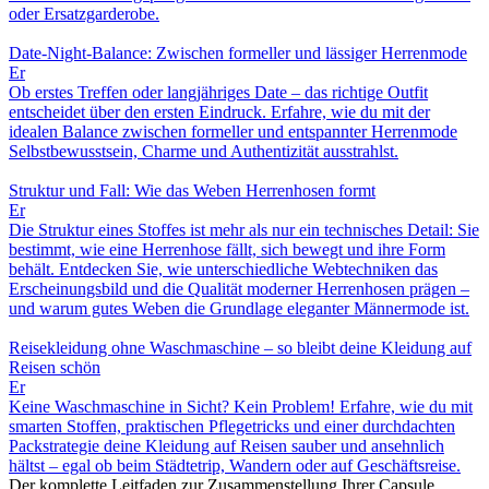
oder Ersatzgarderobe.
Date-Night-Balance: Zwischen formeller und lässiger Herrenmode
Er
Ob erstes Treffen oder langjähriges Date – das richtige Outfit
entscheidet über den ersten Eindruck. Erfahre, wie du mit der
idealen Balance zwischen formeller und entspannter Herrenmode
Selbstbewusstsein, Charme und Authentizität ausstrahlst.
Struktur und Fall: Wie das Weben Herrenhosen formt
Er
Die Struktur eines Stoffes ist mehr als nur ein technisches Detail: Sie
bestimmt, wie eine Herrenhose fällt, sich bewegt und ihre Form
behält. Entdecken Sie, wie unterschiedliche Webtechniken das
Erscheinungsbild und die Qualität moderner Herrenhosen prägen –
und warum gutes Weben die Grundlage eleganter Männermode ist.
Reisekleidung ohne Waschmaschine – so bleibt deine Kleidung auf
Reisen schön
Er
Keine Waschmaschine in Sicht? Kein Problem! Erfahre, wie du mit
smarten Stoffen, praktischen Pflegetricks und einer durchdachten
Packstrategie deine Kleidung auf Reisen sauber und ansehnlich
hältst – egal ob beim Städtetrip, Wandern oder auf Geschäftsreise.
Der komplette Leitfaden zur Zusammenstellung Ihrer Capsule