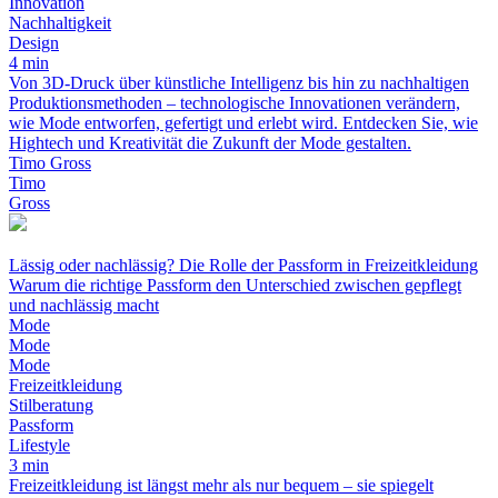
Innovation
Nachhaltigkeit
Design
4 min
Von 3D-Druck über künstliche Intelligenz bis hin zu nachhaltigen
Produktionsmethoden – technologische Innovationen verändern,
wie Mode entworfen, gefertigt und erlebt wird. Entdecken Sie, wie
Hightech und Kreativität die Zukunft der Mode gestalten.
Timo Gross
Timo
Gross
Lässig oder nachlässig? Die Rolle der Passform in Freizeitkleidung
Warum die richtige Passform den Unterschied zwischen gepflegt
und nachlässig macht
Mode
Mode
Mode
Freizeitkleidung
Stilberatung
Passform
Lifestyle
3 min
Freizeitkleidung ist längst mehr als nur bequem – sie spiegelt