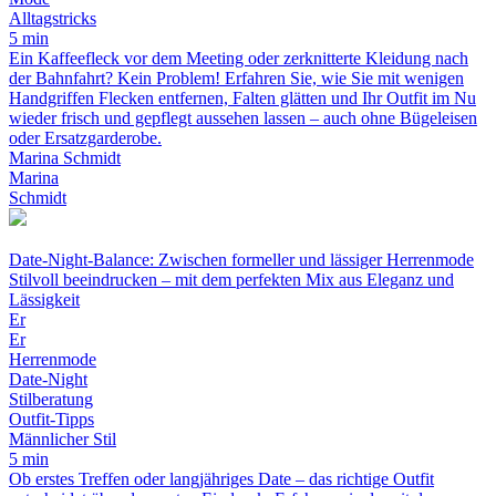
Alltagstricks
5 min
Ein Kaffeefleck vor dem Meeting oder zerknitterte Kleidung nach
der Bahnfahrt? Kein Problem! Erfahren Sie, wie Sie mit wenigen
Handgriffen Flecken entfernen, Falten glätten und Ihr Outfit im Nu
wieder frisch und gepflegt aussehen lassen – auch ohne Bügeleisen
oder Ersatzgarderobe.
Marina Schmidt
Marina
Schmidt
Date-Night-Balance: Zwischen formeller und lässiger Herrenmode
Stilvoll beeindrucken – mit dem perfekten Mix aus Eleganz und
Lässigkeit
Er
Er
Herrenmode
Date-Night
Stilberatung
Outfit-Tipps
Männlicher Stil
5 min
Ob erstes Treffen oder langjähriges Date – das richtige Outfit