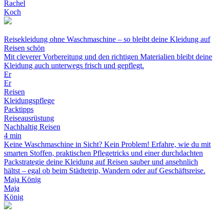
Rachel
Koch
Reisekleidung ohne Waschmaschine – so bleibt deine Kleidung auf
Reisen schön
Mit cleverer Vorbereitung und den richtigen Materialien bleibt deine
Kleidung auch unterwegs frisch und gepflegt.
Er
Er
Reisen
Kleidungspflege
Packtipps
Reiseausrüstung
Nachhaltig Reisen
4 min
Keine Waschmaschine in Sicht? Kein Problem! Erfahre, wie du mit
smarten Stoffen, praktischen Pflegetricks und einer durchdachten
Packstrategie deine Kleidung auf Reisen sauber und ansehnlich
hältst – egal ob beim Städtetrip, Wandern oder auf Geschäftsreise.
Maja König
Maja
König