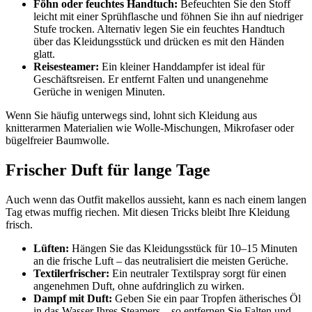
Föhn oder feuchtes Handtuch:
Befeuchten Sie den Stoff
leicht mit einer Sprühflasche und föhnen Sie ihn auf niedriger
Stufe trocken. Alternativ legen Sie ein feuchtes Handtuch
über das Kleidungsstück und drücken es mit den Händen
glatt.
Reisesteamer:
Ein kleiner Handdampfer ist ideal für
Geschäftsreisen. Er entfernt Falten und unangenehme
Gerüche in wenigen Minuten.
Wenn Sie häufig unterwegs sind, lohnt sich Kleidung aus
knitterarmen Materialien wie Wolle-Mischungen, Mikrofaser oder
bügelfreier Baumwolle.
Frischer Duft für lange Tage
Auch wenn das Outfit makellos aussieht, kann es nach einem langen
Tag etwas muffig riechen. Mit diesen Tricks bleibt Ihre Kleidung
frisch.
Lüften:
Hängen Sie das Kleidungsstück für 10–15 Minuten
an die frische Luft – das neutralisiert die meisten Gerüche.
Textilerfrischer:
Ein neutraler Textilspray sorgt für einen
angenehmen Duft, ohne aufdringlich zu wirken.
Dampf mit Duft:
Geben Sie ein paar Tropfen ätherisches Öl
in das Wasser Ihres Steamers – so entfernen Sie Falten und