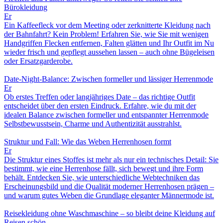
Bürokleidung
Er
Ein Kaffeefleck vor dem Meeting oder zerknitterte Kleidung nach
der Bahnfahrt? Kein Problem! Erfahren Sie, wie Sie mit wenigen
Handgriffen Flecken entfernen, Falten glätten und Ihr Outfit im Nu
wieder frisch und gepflegt aussehen lassen – auch ohne Bügeleisen
oder Ersatzgarderobe.
Date-Night-Balance: Zwischen formeller und lässiger Herrenmode
Er
Ob erstes Treffen oder langjähriges Date – das richtige Outfit
entscheidet über den ersten Eindruck. Erfahre, wie du mit der
idealen Balance zwischen formeller und entspannter Herrenmode
Selbstbewusstsein, Charme und Authentizität ausstrahlst.
Struktur und Fall: Wie das Weben Herrenhosen formt
Er
Die Struktur eines Stoffes ist mehr als nur ein technisches Detail: Sie
bestimmt, wie eine Herrenhose fällt, sich bewegt und ihre Form
behält. Entdecken Sie, wie unterschiedliche Webtechniken das
Erscheinungsbild und die Qualität moderner Herrenhosen prägen –
und warum gutes Weben die Grundlage eleganter Männermode ist.
Reisekleidung ohne Waschmaschine – so bleibt deine Kleidung auf
Reisen schön