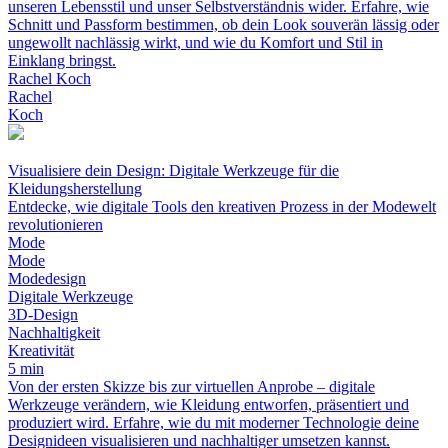
unseren Lebensstil und unser Selbstverständnis wider. Erfahre, wie
Schnitt und Passform bestimmen, ob dein Look souverän lässig oder
ungewollt nachlässig wirkt, und wie du Komfort und Stil in
Einklang bringst.
Rachel Koch
Rachel
Koch
Visualisiere dein Design: Digitale Werkzeuge für die
Kleidungsherstellung
Entdecke, wie digitale Tools den kreativen Prozess in der Modewelt
revolutionieren
Mode
Mode
Modedesign
Digitale Werkzeuge
3D-Design
Nachhaltigkeit
Kreativität
5 min
Von der ersten Skizze bis zur virtuellen Anprobe – digitale
Werkzeuge verändern, wie Kleidung entworfen, präsentiert und
produziert wird. Erfahre, wie du mit moderner Technologie deine
Designideen visualisieren und nachhaltiger umsetzen kannst.