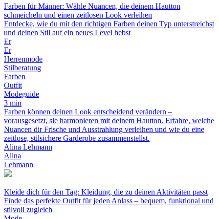
Farben für Männer: Wähle Nuancen, die deinem Hautton
schmeicheln und einen zeitlosen Look verleihen
Entdecke, wie du mit den richtigen Farben deinen Typ unterstreichst
und deinen Stil auf ein neues Level hebst
Er
Er
Herrenmode
Stilberatung
Farben
Outfit
Modeguide
3 min
Farben können deinen Look entscheidend verändern –
vorausgesetzt, sie harmonieren mit deinem Hautton. Erfahre, welche
Nuancen dir Frische und Ausstrahlung verleihen und wie du eine
zeitlose, stilsichere Garderobe zusammenstellst.
Alina Lehmann
Alina
Lehmann
Kleide dich für den Tag: Kleidung, die zu deinen Aktivitäten passt
Finde das perfekte Outfit für jeden Anlass – bequem, funktional und
stilvoll zugleich
Mode