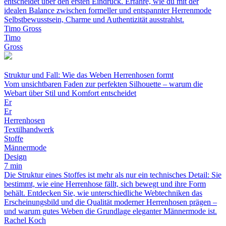
entscheidet über den ersten Eindruck. Erfahre, wie du mit der
idealen Balance zwischen formeller und entspannter Herrenmode
Selbstbewusstsein, Charme und Authentizität ausstrahlst.
Timo Gross
Timo
Gross
Struktur und Fall: Wie das Weben Herrenhosen formt
Vom unsichtbaren Faden zur perfekten Silhouette – warum die
Webart über Stil und Komfort entscheidet
Er
Er
Herrenhosen
Textilhandwerk
Stoffe
Männermode
Design
7 min
Die Struktur eines Stoffes ist mehr als nur ein technisches Detail: Sie
bestimmt, wie eine Herrenhose fällt, sich bewegt und ihre Form
behält. Entdecken Sie, wie unterschiedliche Webtechniken das
Erscheinungsbild und die Qualität moderner Herrenhosen prägen –
und warum gutes Weben die Grundlage eleganter Männermode ist.
Rachel Koch