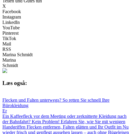
Teilen und Gutes tun
X
Facebook
Instagram
LinkedIn
YouTube
Pinterest
TikTok
Mail
RSS
Marina Schmidt
Marina
Schmidt
Læs også:
Flecken und Falten unterwegs? So retten Sie schnell Ihre
Bürokleidung
Er
Ein Kaffeefleck vor dem Meeting oder zerknitterte Kleidung nach
der Bahnfahrt? Kein Problem! Erfahren Sie, wie Sie mit wenigen
Handgriffen Flecken entfernen, Falten glätten und Ihr Outfit im Nu
wieder frisch und gepflegt aussehen lassen – auch ohne Bügeleisen